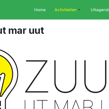
Home
Activiteiten
Uitagend
t mar uut